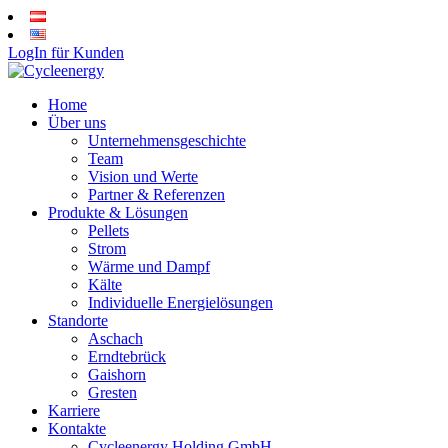
LogIn für Kunden
Home
Über uns
Unternehmensgeschichte
Team
Vision und Werte
Partner & Referenzen
Produkte & Lösungen
Pellets
Strom
Wärme und Dampf
Kälte
Individuelle Energielösungen
Standorte
Aschach
Erndtebrück
Gaishorn
Gresten
Karriere
Kontakte
Cycleenergy Holding GmbH